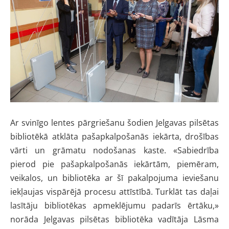
Ar svinīgo lentes pārgriešanu šodien Jelgavas pilsētas
bibliotēkā atklāta pašapkalpošanās iekārta, drošības
vārti un grāmatu nodošanas kaste. «Sabiedrība
pierod pie pašapkalpošanās iekārtām, piemēram,
veikalos, un bibliotēka ar šī pakalpojuma ieviešanu
iekļaujas vispārējā procesu attīstībā. Turklāt tas daļai
lasītāju bibliotēkas apmeklējumu padarīs ērtāku,»
norāda Jelgavas pilsētas bibliotēka vadītāja Lāsma