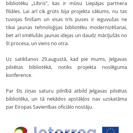
bibliotēku „Libris”, kas ir mūsu Liepājas partnera
filiāles. Lai arī cik grūts bija projekta sākums, nu tas
tuvojas finišam un visas trīs puses ir ieguvušas ne
tikai jaunas tehnoloģijas bibliotēku modernizēšanai,
bet arī smēlušās jaunas idejas un daudz mācījušās no
šī procesa, un viens no otra.
Uz satikšanos 29.augustā, kad pie mums, Jelgavas
pilsētas bibliotēkā, notiks projekta noslēguma
konference.
Par šīs ziņas saturu pilnībā atbild Jelgavas pilsētas
bibliotēka, un tā nekādos apstākļos nav uzskatāma
par Eiropas Savienības oficiālo nostāju.