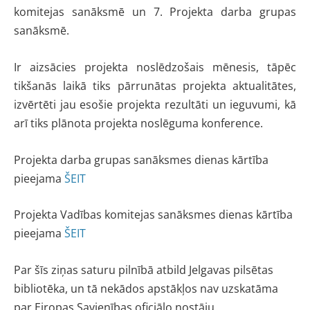
komitejas sanāksmē un 7. Projekta darba grupas
sanāksmē.
Ir aizsācies projekta noslēdzošais mēnesis, tāpēc
tikšanās laikā tiks pārrunātas projekta aktualitātes,
izvērtēti jau esošie projekta rezultāti un ieguvumi, kā
arī tiks plānota projekta noslēguma konference.
Projekta darba grupas sanāksmes dienas kārtība
pieejama
ŠEIT
Projekta Vadības komitejas sanāksmes dienas kārtība
pieejama
ŠEIT
Par šīs ziņas saturu pilnībā atbild Jelgavas pilsētas
bibliotēka, un tā nekādos apstākļos nav uzskatāma
par Eiropas Savienības oficiālo nostāju.