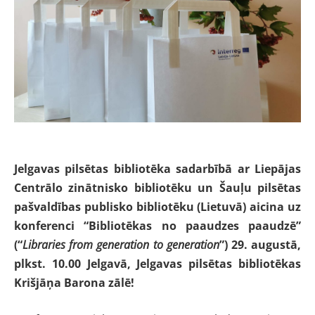
Jelgavas pilsētas bibliotēka sadarbībā ar Liepājas
Centrālo zinātnisko bibliotēku un Šauļu pilsētas
pašvaldības publisko bibliotēku (Lietuvā) aicina uz
konferenci “Bibliotēkas no paaudzes paaudzē”
(“
Libraries from generation to generation
”) 29. augustā,
plkst. 10.00 Jelgavā, Jelgavas pilsētas bibliotēkas
Krišjāņa Barona zālē!