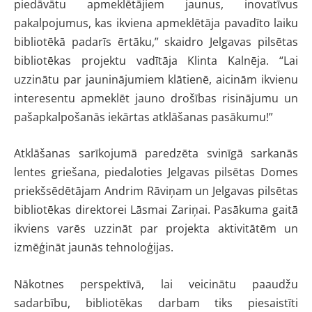
piedāvātu apmeklētājiem jaunus, inovatīvus
pakalpojumus, kas ikviena apmeklētāja pavadīto laiku
bibliotēkā padarīs ērtāku,” skaidro Jelgavas pilsētas
bibliotēkas projektu vadītāja Klinta Kalnēja. “Lai
uzzinātu par jauninājumiem klātienē, aicinām ikvienu
interesentu apmeklēt jauno drošības risinājumu un
pašapkalpošanās iekārtas atklāšanas pasākumu!”
Atklāšanas sarīkojumā paredzēta svinīgā sarkanās
lentes griešana, piedaloties Jelgavas pilsētas Domes
priekšsēdētājam Andrim Rāviņam un Jelgavas pilsētas
bibliotēkas direktorei Lāsmai Zariņai. Pasākuma gaitā
ikviens varēs uzzināt par projekta aktivitātēm un
izmēģināt jaunās tehnoloģijas.
Nākotnes perspektīvā, lai veicinātu paaudžu
sadarbību, bibliotēkas darbam tiks piesaistīti