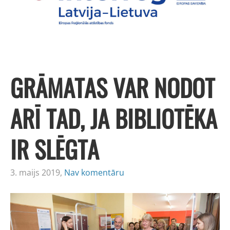
GRĀMATAS VAR NODOT
ARĪ TAD, JA BIBLIOTĒKA
IR SLĒGTA
3. maijs 2019,
Nav komentāru