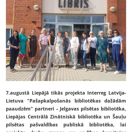
7.augustā Liepājā tikās projekta Interreg Latvija-
Lietuva "Pašapkalpošanās bibliotēkas dažādām
paaudzēm" partneri – Jelgavas pilsētas bibliotēka,
Liepājas Centrālā Zinātniskā bibliotēka un Šauļu
pilsētas pašvaldības publiskā bibliotēka, lai