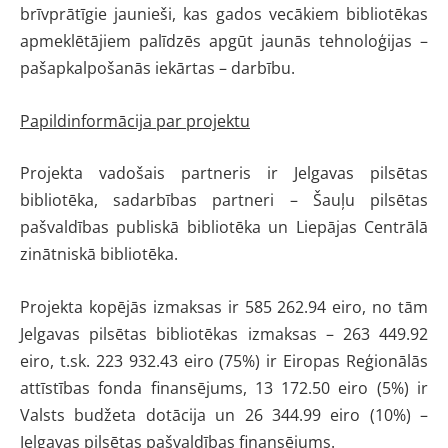
brīvprātīgie jaunieši, kas gados vecākiem bibliotēkas
apmeklētājiem palīdzēs apgūt jaunās tehnoloģijas –
pašapkalpošanās iekārtas – darbību.
Papildinformācija par projektu
Projekta vadošais partneris ir Jelgavas pilsētas
bibliotēka, sadarbības partneri – Šauļu pilsētas
pašvaldības publiskā bibliotēka un Liepājas Centrālā
zinātniskā bibliotēka.
Projekta kopējās izmaksas ir 585 262.94 eiro, no tām
Jelgavas pilsētas bibliotēkas izmaksas – 263 449.92
eiro, t.sk. 223 932.43 eiro (75%) ir Eiropas Reģionālās
attīstības fonda finansējums, 13 172.50 eiro (5%) ir
Valsts budžeta dotācija un 26 344.99 eiro (10%) –
Jelgavas pilsētas pašvaldības finansējums.