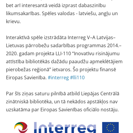
bet arī interesantā veidā izprast dabaszinību
likumsakarības. Spēles valodas - latviešu, angļu un
krievu.
Interaktīvā spēle izstrādāta Interreg V–A Latvijas–
Lietuvas pārrobežu sadarbības programmas 2014.–
2020. gadam projekta LLI-110 “Inovatīvu risinājumu
attīstība bibliotēkās dažādu paaudžu apmeklētājiem
pierobežas reģionā” ietvaros. Šo projektu finansē
Eiropas Savienība.
#interreg
#lli110
Par šīs ziņas saturu pilnībā atbild Liepājas Centrālā
zinātniskā bibliotēka, un tā nekādos apstākļos nav
uzskatāma par Eiropas Savienības oficiālo nostāju.