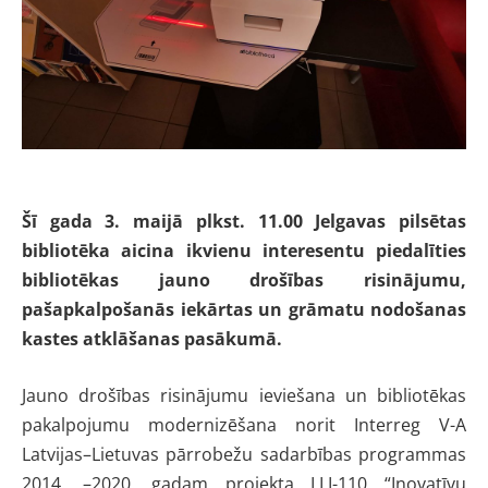
Šī gada 3. maijā plkst. 11.00 Jelgavas pilsētas
bibliotēka aicina ikvienu interesentu piedalīties
bibliotēkas jauno drošības risinājumu,
pašapkalpošanās iekārtas un grāmatu nodošanas
kastes atklāšanas pasākumā.
Jauno drošības risinājumu ieviešana un bibliotēkas
pakalpojumu modernizēšana norit Interreg V-A
Latvijas–Lietuvas pārrobežu sadarbības programmas
2014. –2020. gadam projekta LLI-110 “Inovatīvu