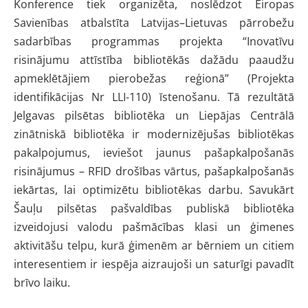
Konference tiek organizēta, noslēdzot Eiropas
Savienības atbalstīta Latvijas–Lietuvas pārrobežu
sadarbības programmas projekta “Inovatīvu
risinājumu attīstība bibliotēkās dažādu paaudžu
apmeklētājiem pierobežas reģionā” (Projekta
identifikācijas Nr LLI-110) īstenošanu. Tā rezultātā
Jelgavas pilsētas bibliotēka un Liepājas Centrālā
zinātniskā bibliotēka ir modernizējušas bibliotēkas
pakalpojumus, ieviešot jaunus pašapkalpošanās
risinājumus – RFID drošības vārtus, pašapkalpošanās
iekārtas, lai optimizētu bibliotēkas darbu. Savukārt
Šauļu pilsētas pašvaldības publiskā bibliotēka
izveidojusi valodu pašmācības klasi un ģimenes
aktivitāšu telpu, kurā ģimenēm ar bērniem un citiem
interesentiem ir iespēja aizraujoši un saturīgi pavadīt
brīvo laiku.