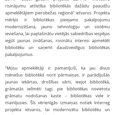
risinājumu attīstība bibliotēkās dažādu paaudžu
apmeklētājiem pierobežas reģionā” ietvaros. Projekta
mērķis ir bibliotēkas pieejamo pakalpojumu
modernizēšana, jauno tehnoloģiju un sistēmu
ieviešana, lai paplašinātu vietējās sabiedrības iespējas
iegūt jaunas zināšanas, rosinātu interesi apmeklēt
bibliotēku un saņemt daudzveidīgus bibliotēkas
pakalpojumus.
“Mūsu apmeklētāji ir pamanījuši, ka jau divus
mēnešus bibliotēkā norit pārmaiņas. Ir parādījušās
jaunas iekārtas, drošības vārti, ieejot bibliotēkā,
grāmatās ielīmēti tagi, pie bibliotēkas novietota
grāmatu nodošanas kaste – bibliotēkas vide ir
mainījusies. Šīs vērienīgās izmaiņas notiek Interreg
projekta ietvaros, lai modernizētu bibliotēku un