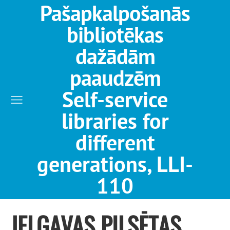
Pašapkalpošanās
bibliotēkas
dažādām
paaudzēm
Self-service
libraries for
different
generations, LLI-
110
JELGAVAS PILSĒTAS