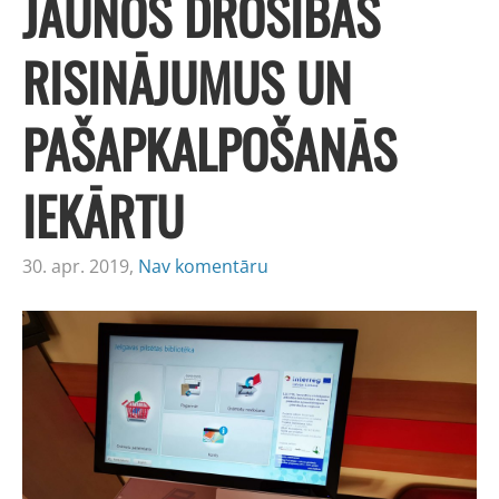
JAUNOS DROŠĪBAS
RISINĀJUMUS UN
PAŠAPKALPOŠANĀS
IEKĀRTU
30. apr. 2019,
Nav komentāru