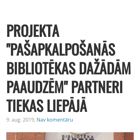
PROJEKTA
"PAŠAPKALPOŠANĀS
BIBLIOTĒKAS DAŽĀDĀM
PAAUDZĒM" PARTNERI
TIEKAS LIEPĀJĀ
9. aug. 2019,
Nav komentāru