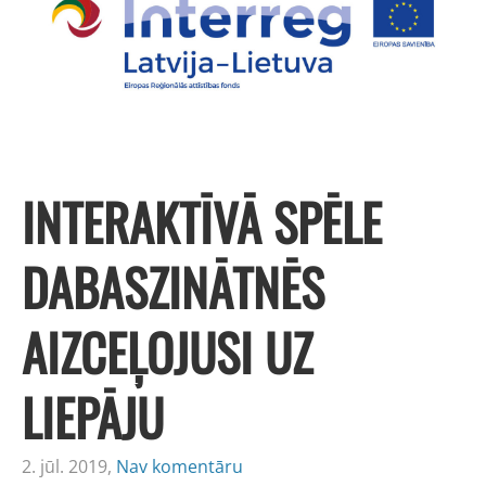
INTERAKTĪVĀ SPĒLE
DABASZINĀTNĒS
AIZCEĻOJUSI UZ
LIEPĀJU
2. jūl. 2019,
Nav komentāru