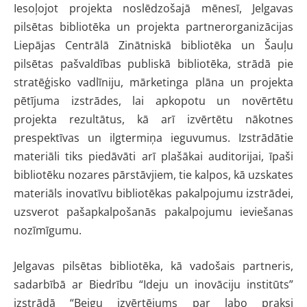
Iesoļojot projekta noslēdzošajā mēnesī, Jelgavas
pilsētas bibliotēka un projekta partnerorganizācijas
Liepājas Centrālā Zinātniskā bibliotēka un Šauļu
pilsētas pašvaldības publiskā bibliotēka, strādā pie
stratēģisko vadlīniju, mārketinga plāna un projekta
pētījuma izstrādes, lai apkopotu un novērtētu
projekta rezultātus, kā arī izvērtētu nākotnes
prespektīvas un ilgtermiņa ieguvumus. Izstrādātie
materiāli tiks piedāvāti arī plašākai auditorijai, īpaši
bibliotēku nozares pārstāvjiem, tie kalpos, kā uzskates
materiāls inovatīvu bibliotēkas pakalpojumu izstrādei,
uzsverot pašapkalpošanās pakalpojumu ieviešanas
nozīmīgumu.
Jelgavas pilsētas bibliotēka, kā vadošais partneris,
sadarbībā ar Biedrību “Ideju un inovāciju institūts”
izstrādā “Beigu izvērtējums par labo praksi