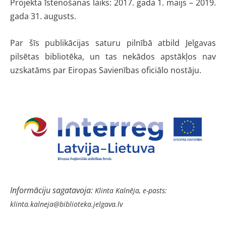
Projekta īstenošanas laiks: 2017. gada 1. maijs – 2019.
gada 31. augusts.
Par šīs publikācijas saturu pilnībā atbild Jelgavas
pilsētas bibliotēka, un tas nekādos apstākļos nav
uzskatāms par Eiropas Savienības oficiālo nostāju.
Informāciju sagatavoja:
Klinta Kalnēja, e
-pasts:
klinta.kalneja@biblioteka.jelgava.lv