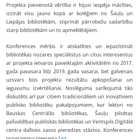
Projekta pievienotā vērtība ir bijusi iespēja mācīties,
izzināt visu jauno kopā ar kolēģiem no Šauļu un
Liepājas bibliotēkām, stiprināt pārrobežu sadarbību
starp bibliotēkām un to apmeklētājiem.
Konferences mērķis ir atskatīties un iepazīstināt
bibliotēkas nozares speciālistus un citus interesentus
ar projekta ietvaros paveiktajām aktivitātēm no 2017.
gada pavasara līdz 2019. gada vasarai, bet galvenais
uzsvars būs projekta rezultātu apkopošanai un
ieguvumu izvērtēšanai. Noslēguma sarīkojumā tiks
diskutēts arī par citiem tradicionāliem un inovatīviem
publisko bibliotēku pakalpojumiem, kur lektori no
Bauskas Centrālās bibliotēkas, Šauļu pilsētas
pašvaldības publiskās bibliotēkas un Ventspils Digitālā
centra dalīsies savos pieredzes stāstos. Konferences
programma pieejama
šeit.