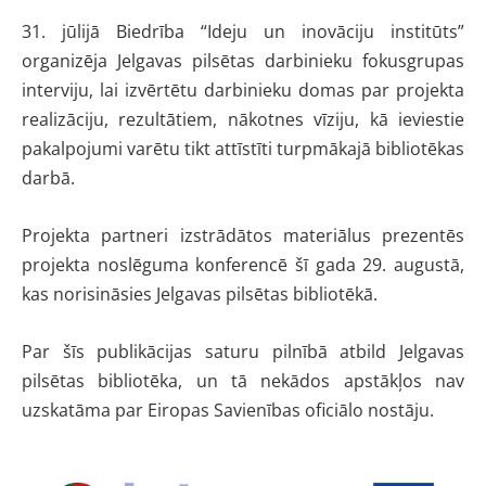
31. jūlijā Biedrība “Ideju un inovāciju institūts”
organizēja Jelgavas pilsētas darbinieku fokusgrupas
interviju, lai izvērtētu darbinieku domas par projekta
realizāciju, rezultātiem, nākotnes vīziju, kā ieviestie
pakalpojumi varētu tikt attīstīti turpmākajā bibliotēkas
darbā.
Projekta partneri izstrādātos materiālus prezentēs
projekta noslēguma konferencē šī gada 29. augustā,
kas norisināsies Jelgavas pilsētas bibliotēkā.
Par šīs publikācijas saturu pilnībā atbild Jelgavas
pilsētas bibliotēka, un tā nekādos apstākļos nav
uzskatāma par Eiropas Savienības oficiālo nostāju.