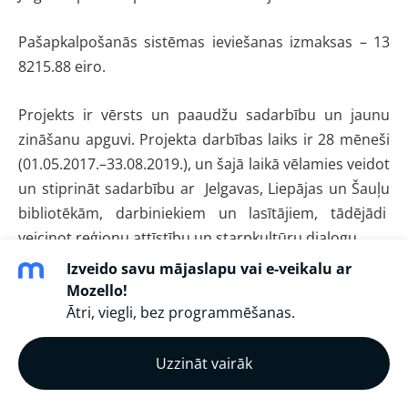
Pašapkalpošanās sistēmas ieviešanas izmaksas – 13
8215.88 eiro.
Projekts ir vērsts un paaudžu sadarbību un jaunu
zināšanu apguvi. Projekta darbības laiks ir 28 mēneši
(01.05.2017.–33.08.2019.), un šajā laikā vēlamies veidot
un stiprināt sadarbību ar Jelgavas, Liepājas un Šauļu
bibliotēkām, darbiniekiem un lasītājiem, tādējādi
veicinot reģionu attīstību un starpkultūru dialogu.
Izveido savu mājaslapu vai e-veikalu ar
Vairāk par projektu:
selfservicelibraries.mozello.lv/
Mozello!
Ātri, viegli, bez programmēšanas.
Uzzināt vairāk