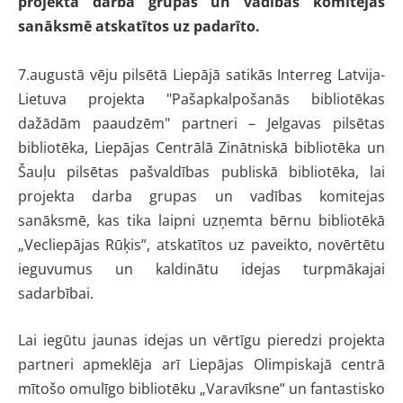
projekta darba grupas un vadības komitejas
sanāksmē atskatītos uz padarīto.
7.augustā vēju pilsētā Liepājā satikās Interreg Latvija-
Lietuva projekta "Pašapkalpošanās bibliotēkas
dažādām paaudzēm" partneri – Jelgavas pilsētas
bibliotēka, Liepājas Centrālā Zinātniskā bibliotēka un
Šauļu pilsētas pašvaldības publiskā bibliotēka, lai
projekta darba grupas un vadības komitejas
sanāksmē, kas tika laipni uzņemta bērnu bibliotēkā
„Vecliepājas Rūķis”, atskatītos uz paveikto, novērtētu
ieguvumus un kaldinātu idejas turpmākajai
sadarbībai.
Lai iegūtu jaunas idejas un vērtīgu pieredzi projekta
partneri apmeklēja arī Liepājas Olimpiskajā centrā
mītošo omulīgo bibliotēku „Varavīksne” un fantastisko