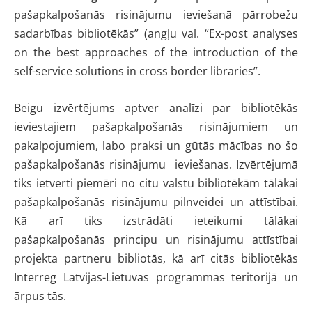
pašapkalpošanās risinājumu ieviešanā pārrobežu
sadarbības bibliotēkās” (angļu val. “Ex-post analyses
on the best approaches of the introduction of the
self-service solutions in cross border libraries”.
Beigu izvērtējums aptver analīzi par bibliotēkās
ieviestajiem pašapkalpošanās risinājumiem un
pakalpojumiem, labo praksi un gūtās mācības no šo
pašapkalpošanās risinājumu ieviešanas. Izvērtējumā
tiks ietverti piemēri no citu valstu bibliotēkām tālākai
pašapkalpošanās risinājumu pilnveidei un attīstībai.
Kā arī tiks izstrādāti ieteikumi tālākai
pašapkalpošanās principu un risinājumu attīstībai
projekta partneru bibliotās, kā arī citās bibliotēkās
Interreg Latvijas-Lietuvas programmas teritorijā un
ārpus tās.