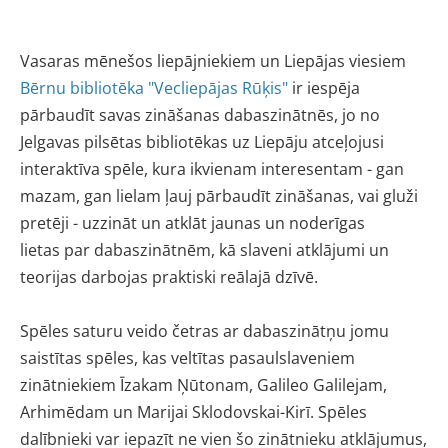
Vasaras mēnešos liepājniekiem un Liepājas viesiem
Bērnu bibliotēka "Vecliepājas Rūķis"
ir iespēja
pārbaudīt savas zināšanas dabaszinātnēs, jo no
Jelgavas pilsētas bibliotēkas uz Liepāju atceļojusi
interaktīva spēle, kura ikvienam interesentam - gan
mazam, gan lielam ļauj pārbaudīt zināšanas, vai gluži
pretēji - uzzināt un atklāt jaunas un noderīgas
lietas
par dabaszinātnēm, kā slaveni atklājumi un
teorijas darbojas praktiski reālajā dzīvē.
Spēles saturu veido četras ar dabaszinātņu jomu
saistītas spēles, kas veltītas pasaulslaveniem
zinātniekiem Īzakam Ņūtonam, Galileo Galilejam,
Arhimēdam un Marijai Sklodovskai-Kirī. Spēles
dalībnieki var iepazīt ne vien šo zinātnieku atklājumus,