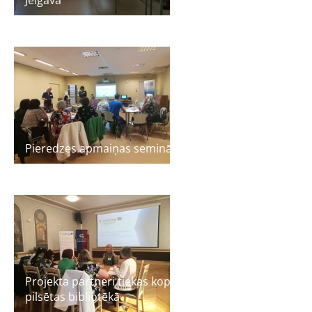
Pieredzes apmaiņas seminārs Liepājā
Projekta partneri tiekas kopsapulcē Jelgavas
pilsētas bibliotēkā