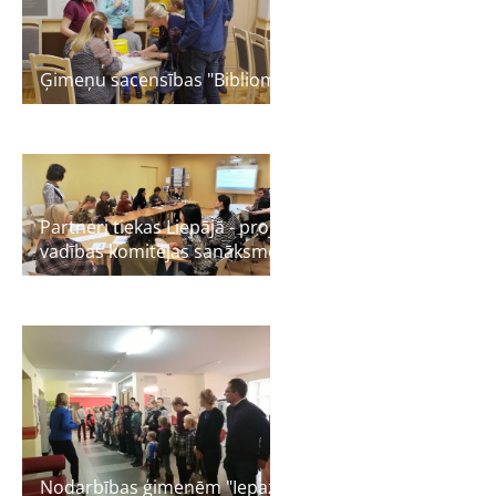
Ģimeņu sacensības "Bibliomāni"
Partneri tiekas Liepājā - projekta darba grupas un
vadības komitejas sanāksmē
Nodarbības ģimenēm "Iepazīsti savu bibliotēku"