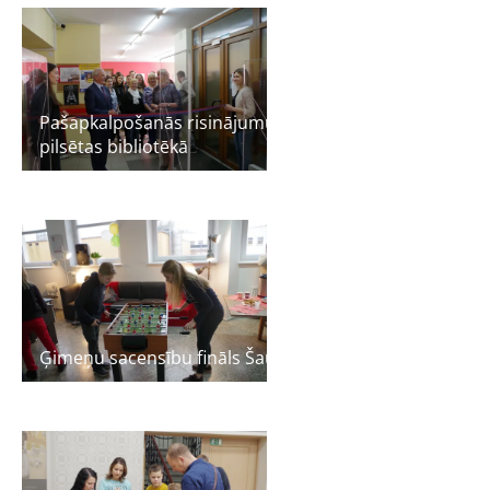
Pašapkalpošanās risinājumu atklāšana Jelgavas
pilsētas bibliotēkā
Ģimeņu sacensību fināls Šauļos