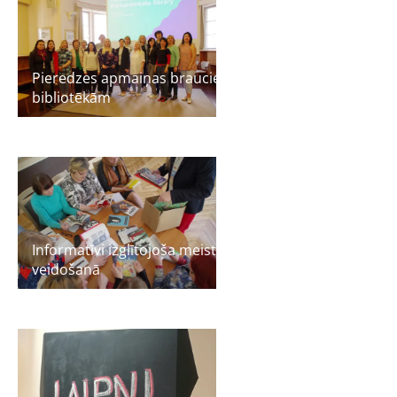
Pieredzes apmaiņas brauciens uz Somijas
bibliotēkām
Informatīvi izglītojoša meistarklase komiksu
veidošanā