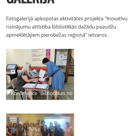
Fotogalerijā apkopotas aktivitātes projekta "Inovatīvu
risinājumu attīstība bibliotēkās dažādu paaudžu
apmeklētājiem pierobežas reģionā" ietvaros.
Konference "Bibliotēkas no paaudzes paaudzē"