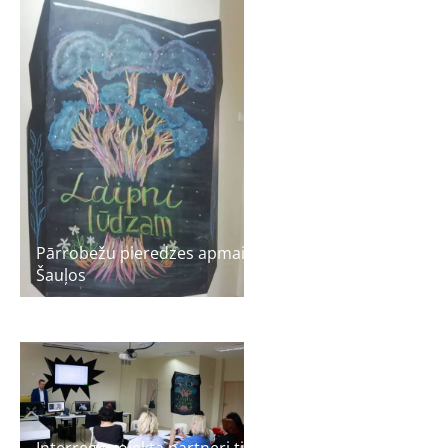
Pārrobežu pieredzes apmaiņas meistarklase
Šauļos
Interreg projekta partneri tiekas vadības