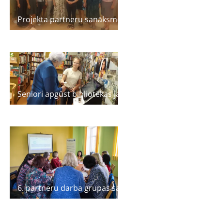
Projekta partneru sanāksme Liepājā 7.08.2019
Seniori apgūst bibliotēkas jaunās tehnoloģijas
6. partneru darba grupas sanāksme