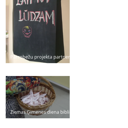
Pārrobežu projekta partneri tiekas Lietuvā
Ziemas Ģimenes diena bibliotēkā