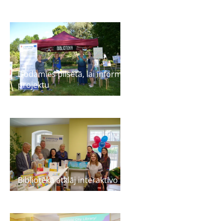
Dodamies pilsētā, lai informētu par bibliotēkas
projektu
Bibliotēkā atklāj interaktīvo spēli dabaszinātnēs