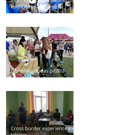
komitejas sanāksmē
Bibliotēka dodas pilsētā
Cross border experience exchange workshop in
Jelgava