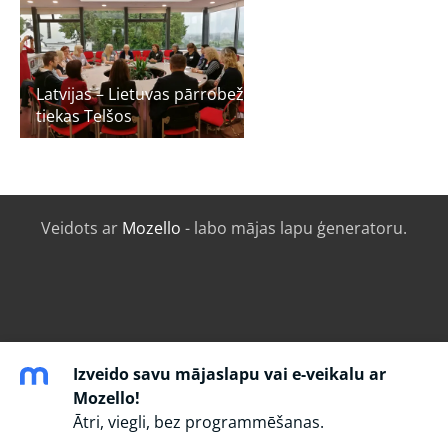
Latvijas – Lietuvas pārrobežu projekta partneri
tiekas Telšos
Veidots ar
Mozello
- labo mājas lapu ģeneratoru.
Izveido savu mājaslapu vai e-veikalu ar
Mozello!
Ātri, viegli, bez programmēšanas.