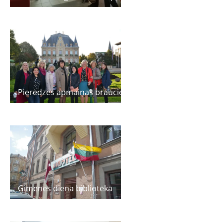
Pieredzes apmaiņas brauciens uz Franciju
Ģimenes diena bibliotēkā